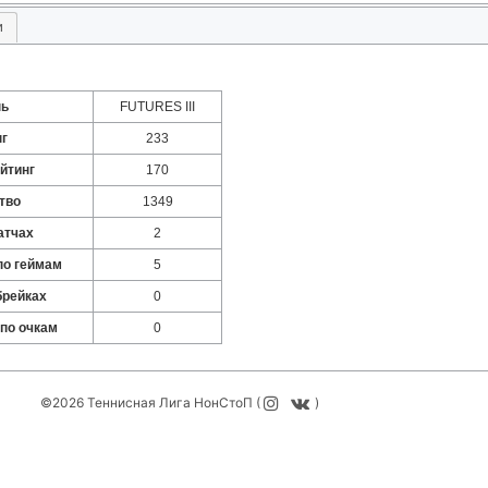
и
нь
FUTURES III
нг
233
йтинг
170
тво
1349
атчах
2
по геймам
5
брейках
0
 по очкам
0
©2026 Теннисная Лига НонСтоП (
)