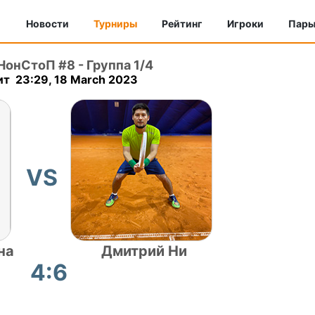
Новости
Турниры
Рейтинг
Игроки
Пар
 НонСтоП #8
-
Группа 1/4
т 23:29, 18 March 2023
VS
на
Дмитрий Ни
4:6