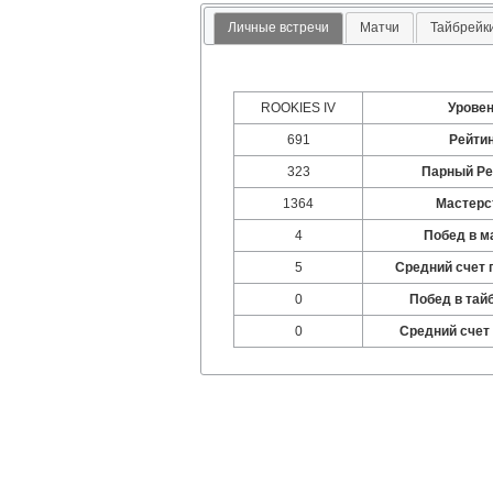
Личные встречи
Матчи
Тайбрейк
ROOKIES IV
Урове
691
Рейти
323
Парный Ре
1364
Мастерс
4
Побед в м
5
Средний счет 
0
Побед в тай
0
Средний счет