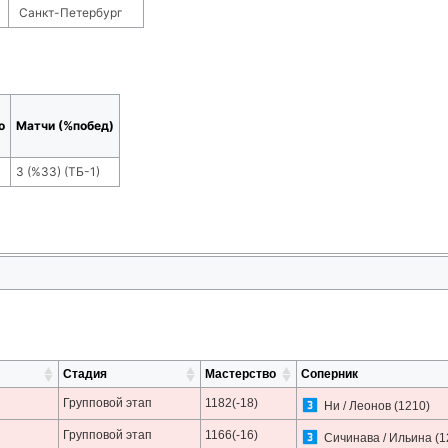
Санкт-Петербург
о
Матчи (%побед)
3
(
%33
) (ТБ-
1
)
Стадия
Мастерство
Соперник
Групповой этап
1182(-18)
Ни / Леонов
(1210)
Групповой этап
1166(-16)
Сичинава / Ильина
(1