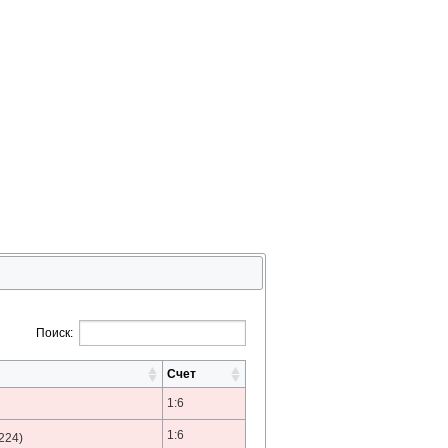
Поиск:
Счет
1:6
1:6
224)