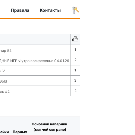
ы
Правила
Контакты
1
нир #2
2
ЫЕ ИГРЫ утро воскресенье 04.01.26
1
 IV
3
Gold
2
ль #2
Основной напарник
(матчей сыграно)
рейки
Парных