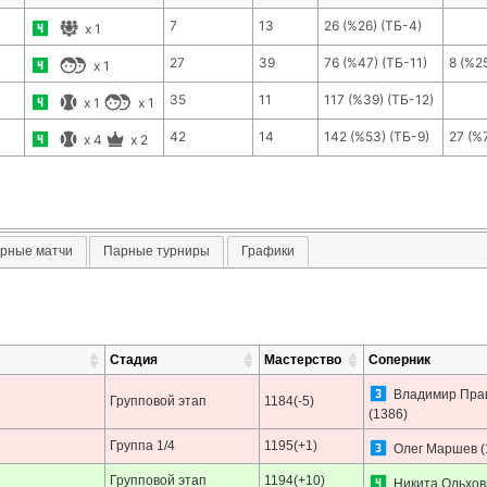
7
13
26
(
%26
) (ТБ-
4
)
x
1
27
39
76
(
%47
) (ТБ-
11
)
8
(
%2
x
1
35
11
117
(
%39
) (ТБ-
12
)
x
1
x
1
42
14
142
(
%53
) (ТБ-
9
)
27
(
%
x
4
x
2
рные матчи
Парные турниры
Графики
Стадия
Мастерство
Соперник
Владимир Пра
Групповой этап
1184(-5)
(1386)
Группа 1/4
1195(+1)
Олег Маршев
(
Групповой этап
1194(+10)
Никита Ольхов