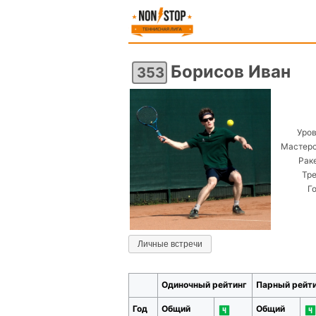
Борисов Иван
353
Уров
Мастерс
Раке
Тре
Г
Личные встречи
Одиночный рейтинг
Парный рейт
Год
Общий
Общий