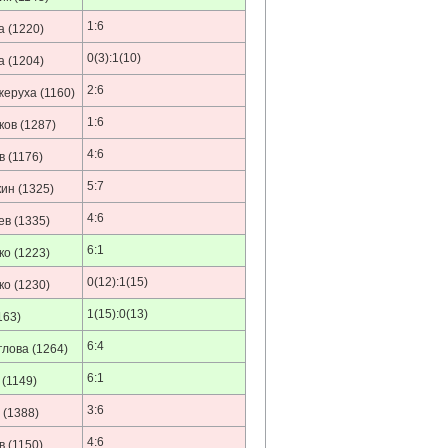
1:6
а
(1220)
0(3):1(10)
а
(1204)
2:6
жеруха
(1160)
1:6
ков
(1287)
4:6
в
(1176)
5:7
кин
(1325)
4:6
ев
(1335)
6:1
ко
(1223)
0(12):1(15)
ко
(1230)
1(15):0(13)
163)
6:4
глова
(1264)
6:1
(1149)
3:6
(1388)
4:6
в
(1150)