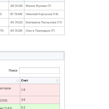
46
(
%39
)
Жанна Жукова
(
7
)
5
)
97
(
%48
)
Николай Корчунов
(
14
)
40
(
%52
)
Екатерина Пискунова
(
11
)
70
)
45
(
%26
)
Ольга Приходько
(
7
)
Поиск:
Счет
воторов
1:6
3:6
1333)
6:2
ик
(1143)