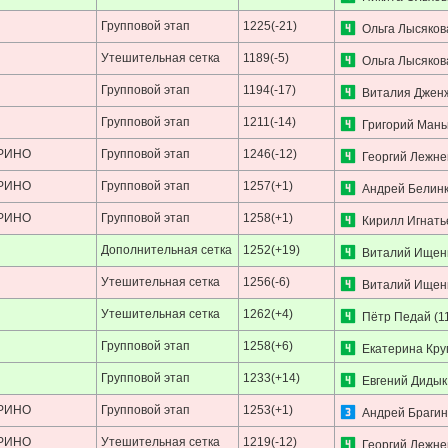
Групповой этап
1225(-21)
Ольга Лысяков
Утешительная сетка
1189(-5)
Ольга Лысяков
Групповой этап
1194(-17)
Виталия Джен
Групповой этап
1211(-14)
Григорий Мань
УРИНО
Групповой этап
1246(-12)
Георгий Лежне
УРИНО
Групповой этап
1257(+1)
Андрей Белин
УРИНО
Групповой этап
1258(+1)
Кирилл Игнать
Дополнительная сетка
1252(+19)
Виталий Ищен
Утешительная сетка
1256(-6)
Виталий Ищен
Утешительная сетка
1262(+4)
Пётр Педай
(1
Групповой этап
1258(+6)
Екатерина Кру
Групповой этап
1233(+14)
Евгений Дидык
УРИНО
Групповой этап
1253(+1)
Андрей Брагин
УРИНО
Утешительная сетка
1219(-12)
Георгий Лежне