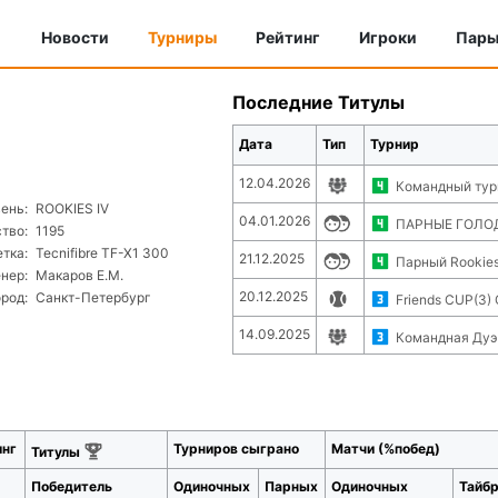
Новости
Турниры
Рейтинг
Игроки
Пар
Последние Титулы
Дата
Тип
Турнир
12.04.2026
Командный тур
ень:
ROOKIES IV
04.01.2026
ПАРНЫЕ ГОЛОДН
тво:
1195
тка:
Tecnifibre TF-X1 300
21.12.2025
Парный Rookies
нер:
Макаров Е.М.
20.12.2025
ород:
Санкт-Петербург
Friends CUP(3) 
14.09.2025
Командная Дуэ
инг
Турниров сыграно
Матчи (%побед)
Титулы
Победитель
Одиночных
Парных
Одиночных
Тайб