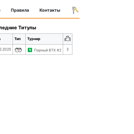
ы
Правила
Контакты
ледние Титулы
а
Тип
Турнир
2.2025
3
Парный ВТК #2