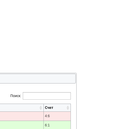
Поиск:
Счет
4:6
6:1