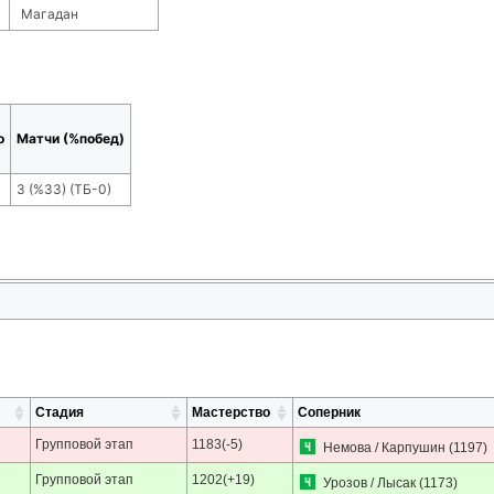
Магадан
о
Матчи (%побед)
3
(
%33
) (ТБ-
0
)
Стадия
Мастерство
Соперник
Групповой этап
1183(-5)
Немова / Карпушин
(1197)
Групповой этап
1202(+19)
Урозов / Лысак
(1173)