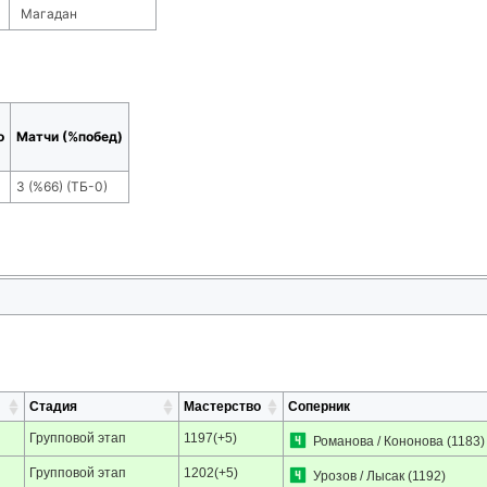
Магадан
о
Матчи (%побед)
3
(
%66
) (ТБ-
0
)
Стадия
Мастерство
Соперник
Групповой этап
1197(+5)
Романова / Кононова
(1183)
Групповой этап
1202(+5)
Урозов / Лысак
(1192)