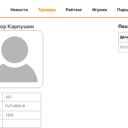
Новости
Турниры
Рейтинг
Игроки
Пар
гор Карпушин
Пос
Дат
02.0
327
FUTURES III
)
1325