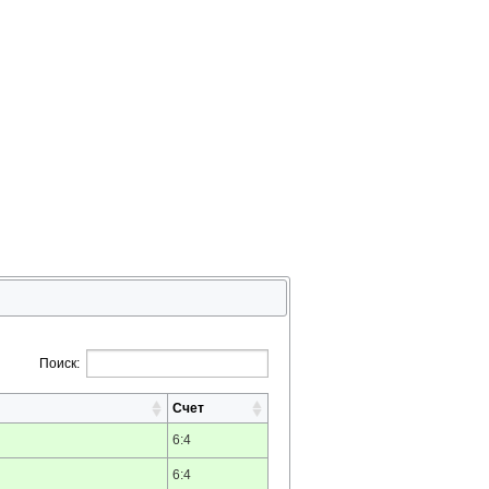
Поиск:
Счет
6:4
6:4