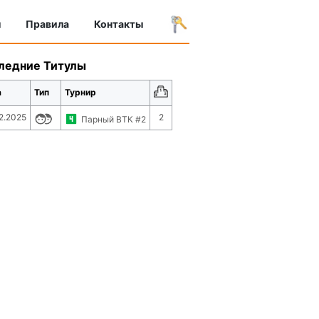
ы
Правила
Контакты
ледние Титулы
а
Тип
Турнир
2.2025
2
Парный ВТК #2