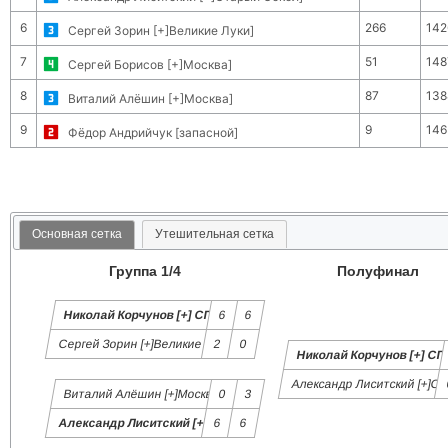
6
266
142
Сергей Зорин [+]Великие Луки]
7
51
148
Сергей Борисов [+]Москва]
8
87
138
Виталий Алёшин [+]Москва]
9
9
146
Фёдор Андрийчук [запасной]
Основная сетка
Утешительная сетка
Группа 1/4
Полуфинал
Николай Корчунов [+] СПб]
6
6
Сергей Зорин [+]Великие Луки]
2
0
Николай Корчунов [+] СП
Александр Лиситский [+]Ст
Виталий Алёшин [+]Москва]
0
3
Александр Лиситский [+]Старый Оскол]
6
6