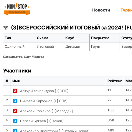
Новости
Турн
(3)ВСЕРОССИЙСКИЙ ИТОГОВЫЙ за 2024! (FUT
Тип
Схема
Клуб
Покрытие
Стат
Одиночный
Итоговый
Динамит
Грунт
Заве
Организатор:
Олег Маршев
Участники
#
Имя
Рейтинг
Ма
1
11
147
Артур Александров [+]СПБ]
2
27
148
Николай Корчунов [+] СПб]
3
150
146
Алексей Романов [+]Магадан]
4
358
125
Сергей Бугаев [+]Псков]
5
489
122
Александр Лиситский [+]Старый Оскол]