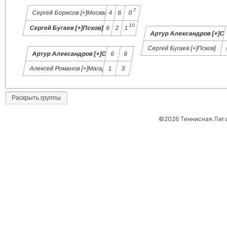
7
Сергей Борисов [+]Москва]
4
6
0
10
Сергей Бугаев [+]Псков]
6
2
1
Артур Александров [+]С
Сергей Бугаев [+]Псков]
Артур Александров [+]СПБ]
6
6
Алексей Романов [+]Магадан]
1
3
Раскрыть группы
©2026 Теннисная Лиг