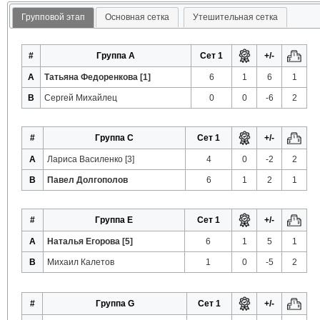
Групповой этап
Основная сетка
Утешительная сетка
#
Группа A
Сет 1
+/-
A
Татьяна Федоренкова [1]
6
1
6
1
B
Сергей Михайлец
0
0
-6
2
#
Группа C
Сет 1
+/-
A
Лариса Василенко [3]
4
0
-2
2
B
Павел Долгополов
6
1
2
1
#
Группа E
Сет 1
+/-
A
Наталья Егорова [5]
6
1
5
1
B
Михаил Калетов
1
0
-5
2
#
Группа G
Сет 1
+/-