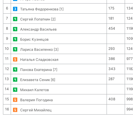
6
175
134
Татьяна Федоренкова [1]
7
181
124
Сергей Лопаткин [2]
8
454
119
Александр Васильев
9
109
Борис Кузнецов
10
293
124
Лариса Василенко [3]
11
386
977
Наталья Сладковская
12
343
118
Панова Екатерина [7]
13
287
119
Елизавета Сеник [6]
14
116
Михаил Калетов
15
408
998
Валерия Погодина
16
994
Сергей Михайлец