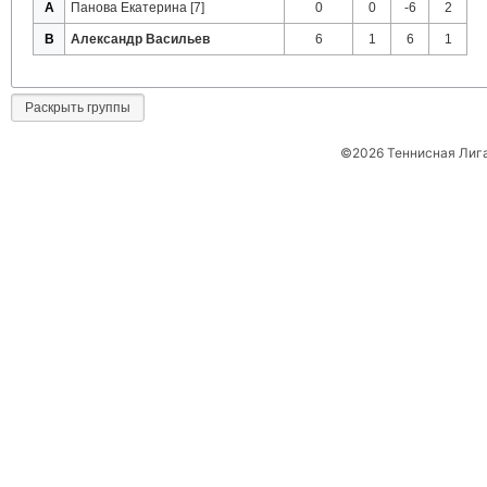
A
Панова Екатерина [7]
0
0
-6
2
B
Александр Васильев
6
1
6
1
Раскрыть группы
©2026 Теннисная Лиг