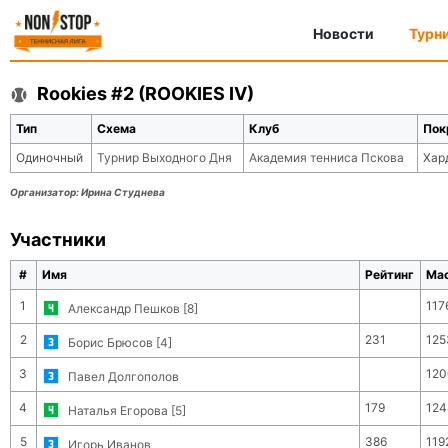
Новости
Турн
Rookies #2 (ROOKIES IV)
Тип
Схема
Клуб
Пок
Одиночный
Турнир Выходного Дня
Академия тенниса Пскова
Хар
Организатор:
Ирина Студнева
Участники
#
Имя
Рейтинг
Ма
1
117
Александр Пешков [8]
2
231
125
Борис Брюсов [4]
3
120
Павел Долгополов
4
179
124
Наталья Егорова [5]
5
386
119
Игорь Иванов