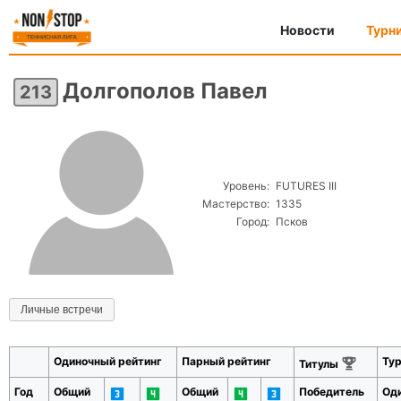
Новости
Турн
Долгополов Павел
213
Уровень:
FUTURES III
Мастерство:
1335
Город:
Псков
Личные встречи
Одиночный рейтинг
Парный рейтинг
Ту
Титулы
Год
Общий
Общий
Победитель
Од