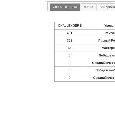
Личные встречи
Матчи
Тайбрейк
CHALLENGER II
Урове
431
Рейти
313
Парный Ре
1462
Мастерс
0
Побед в м
3
Средний счет 
0
Побед в тай
0
Средний счет