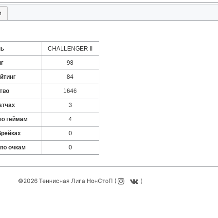
и
нь
CHALLENGER II
нг
98
йтинг
84
тво
1646
атчах
3
по геймам
4
брейках
0
 по очкам
0
©2026 Теннисная Лига НонСтоП (
)