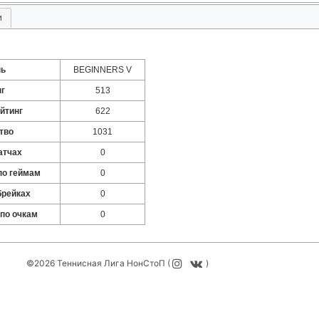
и
нь
BEGINNERS V
нг
513
йтинг
622
тво
1031
атчах
0
по геймам
0
брейках
0
 по очкам
0
©2026 Теннисная Лига НонСтоП (
)