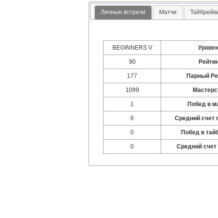
Личные встречи
Матчи
Тайбрейк
BEGINNERS V
Урове
90
Рейти
177
Парный Ре
1099
Мастерс
1
Побед в м
6
Средний счет 
0
Побед в тай
0
Средний счет