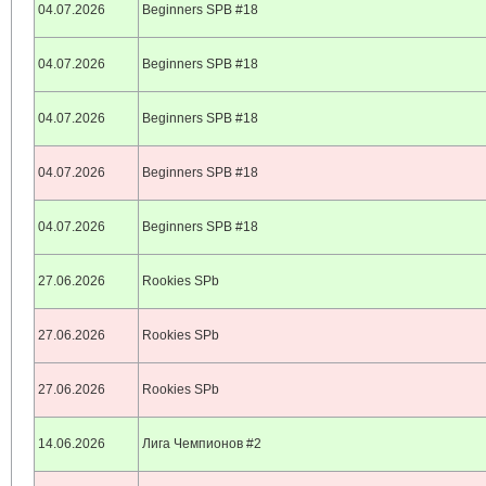
04.07.2026
Beginners SPB #18
04.07.2026
Beginners SPB #18
04.07.2026
Beginners SPB #18
04.07.2026
Beginners SPB #18
04.07.2026
Beginners SPB #18
27.06.2026
Rookies SPb
27.06.2026
Rookies SPb
27.06.2026
Rookies SPb
14.06.2026
Лига Чемпионов #2