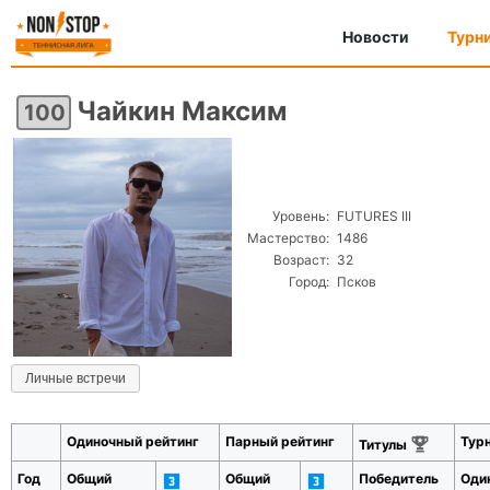
Новости
Турн
Чайкин Максим
100
Уровень:
FUTURES III
Мастерство:
1486
Возраст:
32
Город:
Псков
Личные встречи
Одиночный рейтинг
Парный рейтинг
Тур
Титулы
Год
Общий
Общий
Победитель
Оди