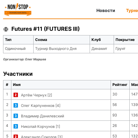
Новости
Турн
Futures #11 (FUTURES III)
Тип
Схема
Клуб
Покрытие
Одиночный
Турнир Выходного Дня
Динамит
Грунт
Организатор:
Олег Маршев
Участники
#
Имя
Рейтинг
Ма
1
30
147
Артём Чернух [2]
2
56
139
Олег Карпуненков [4]
3
93
136
Владимир Данилевский
4
26
142
Николай Корчунов [1]
5
53
132
Александр Соколов [3]