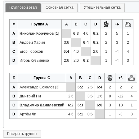
Групповой этап
Основная сетка
Утешительная сетка
#
Группа A
A
B
C
D
+/-
A
Николай Корчунов [1]
6:3
4:6
6:2
2
5
1
B
Андрей Харин
3:6
6:4
6:2
2
3
2
C
Егор Горохов
6:4
4:6
2:6
1
-4
4
D
Игорь Кузьменко
2:6
2:6
6:2
1
-4
3
#
Группа C
A
B
C
D
+/-
A
Александр Соколов [3]
6:2
2:6
6:4
2
2
2
B
Дмитрий Ни
2:6
3:6
1:6
0
-12
4
C
Владимир Данилевский
6:2
6:3
6:0
3
13
1
D
Артём Ли
4:6
6:1
0:6
1
-3
3
Раскрыть группы