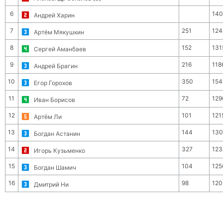
6
140
Андрей Харин
7
251
124
Артём Мякушкин
8
152
131
Сергей Аманбаев
9
216
118
Андрей Брагин
10
350
154
Егор Горохов
11
72
129
Иван Борисов
12
101
121
Артём Ли
13
144
130
Богдан Астанин
14
327
123
Игорь Кузьменко
15
104
125
Богдан Шамич
16
98
120
Дмитрий Ни