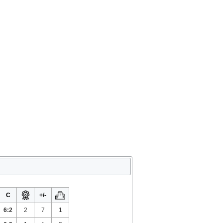
C
+/-
6:2
2
7
1