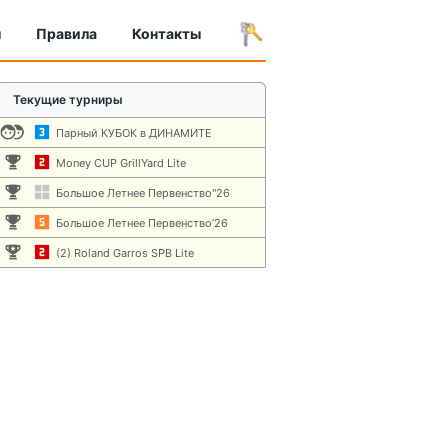
ы
Правила
Контакты
Текущие турниры
Парный КУБОК в ДИНАМИТЕ
Money CUP GrillYard Lite
Большое Летнее Первенство"26
Большое Летнее Первенство’26
(2) Roland Garros SPB Lite