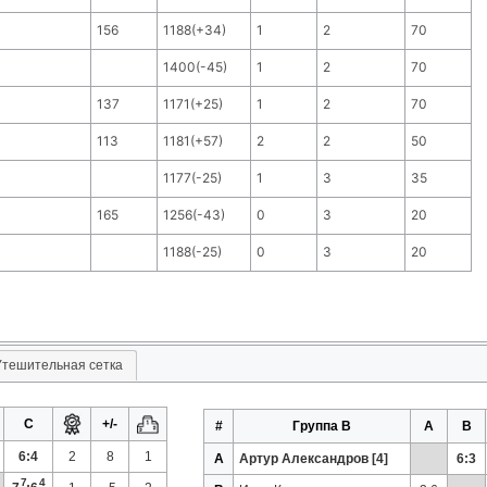
156
1188(+34)
1
2
70
1400(-45)
1
2
70
137
1171(+25)
1
2
70
113
1181(+57)
2
2
50
1177(-25)
1
3
35
165
1256(-43)
0
3
20
1188(-25)
0
3
20
Утешительная сетка
C
+/-
#
Группа B
A
B
6:4
2
8
1
A
Артур Александров [4]
6:3
7
4