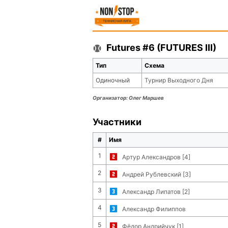
Futures #6 (FUTURES III)
Тип
Схема
Одиночный
Турнир Выходного Дня
Организатор:
Олег Маршев
Участники
#
Имя
1
Артур Александров [4]
2
Андрей Рублевский [3]
3
Александр Липатов [2]
4
Александр Филиппов
5
Фёдор Андрийчук [1]