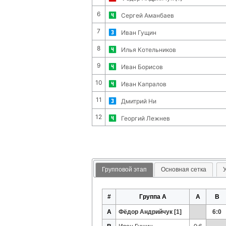
6
Сергей Аманбаев
7
Иван Гущин
8
Илья Котельников
9
Иван Борисов
10
Иван Капралов
11
Дмитрий Ни
12
Георгий Лежнев
Групповой этап
Основная сетка
#
Группа A
A
B
A
Фёдор Андрийчук [1]
6:0