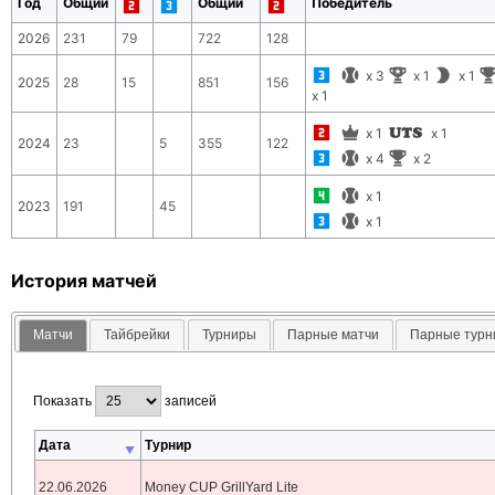
Год
Общий
Общий
Победитель
2026
231
79
722
128
x
3
x
1
x
1
2025
28
15
851
156
x
1
x
1
x
1
2024
23
5
355
122
x
4
x
2
x
1
2023
191
45
x
1
История матчей
Матчи
Тайбрейки
Турниры
Парные матчи
Парные тур
Показать
записей
Дата
Турнир
22.06.2026
Money CUP GrillYard Lite