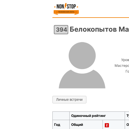
Белокопытов М
394
Уров
Мастерс
Г
Личные встречи
Одиночный рейтинг
Т
Год
Общий
О