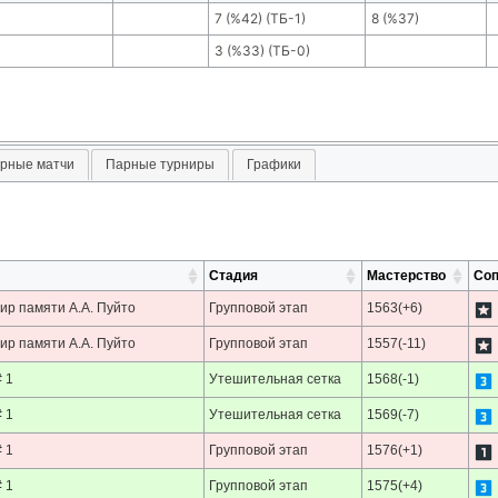
7
(
%42
) (ТБ-
1
)
8
(
%37
)
3
(
%33
) (ТБ-
0
)
рные матчи
Парные турниры
Графики
Стадия
Мастерство
Соп
ир памяти А.А. Пуйто
Групповой этап
1563(+6)
ир памяти А.А. Пуйто
Групповой этап
1557(-11)
 1
Утешительная сетка
1568(-1)
 1
Утешительная сетка
1569(-7)
 1
Групповой этап
1576(+1)
 1
Групповой этап
1575(+4)