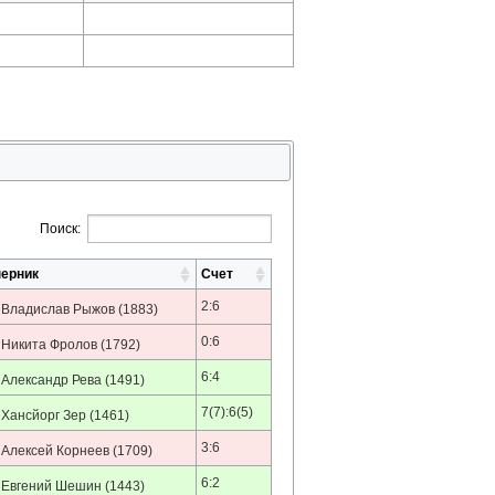
Поиск:
ерник
Счет
2:6
Владислав Рыжов
(1883)
0:6
Никита Фролов
(1792)
6:4
Александр Рева
(1491)
7(7):6(5)
Хансйорг Зер
(1461)
3:6
Алексей Корнеев
(1709)
6:2
Евгений Шешин
(1443)