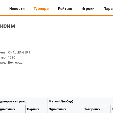
Новости
Турниры
Рейтинг
Игроки
Пар
аксим
ень:
CHALLENGER II
тво:
1530
ород:
Белгород
урниров сыграно
Матчи (%побед)
диночных
Парных
Одиночных
Тайбрейки