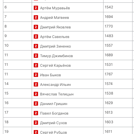
6
1542
Артём Муравьёв
7
1694
Андрей Матвеев
8
1770
Дмитрий Яковлев
9
1483
Артём Савельев
10
1557
Дмитрий Зиненко
11
1689
Тимур Джимбинов
11
1531
Сергей Карьёнов
11
1767
Иван Быков
14
1574
Александр Ильин
15
1538
Вячеслав Телицын
16
1629
Даниил Гришин
17
1613
Павел Богданов
18
1603
Дмитрий Сухов
19
1611
Сергей Рубцов