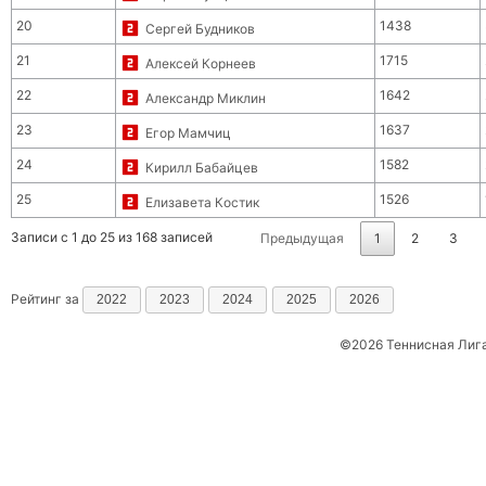
20
1438
Сергей Будников
21
1715
Алексей Корнеев
22
1642
Александр Миклин
23
1637
Егор Мамчиц
24
1582
Кирилл Бабайцев
25
1526
Елизавета Костик
Записи с 1 до 25 из 168 записей
Предыдущая
1
2
3
Рейтинг за
2022
2023
2024
2025
2026
©2026 Теннисная Лиг