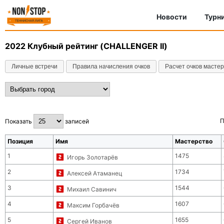
Новости
Турн
2022
Клубный рейтинг (CHALLENGER II)
Личные встречи
Правила начисления очков
Расчет очков масте
П
Показать
записей
Позиция
Имя
Мастерство
1
1475
Игорь Золотарёв
2
1734
Алексей Атаманец
3
1544
Михаил Савинич
4
1607
Максим Горбачёв
5
1655
Сергей Иванов