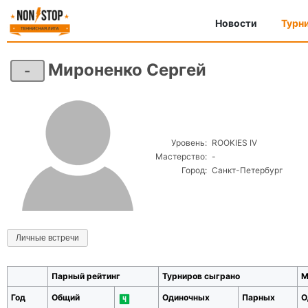
Новости
Турн
Мироненко Сергей
-
Уровень:
ROOKIES IV
Мастерство:
-
Город:
Санкт-Петербург
Личные встречи
Парный рейтинг
Турниров сыграно
М
Год
Общий
Одиночных
Парных
О