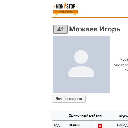
Можаев Игорь
41
Уров
Мастерс
Г
Личные встречи
Одиночный рейтинг
Титу
Год
Общий
Побед