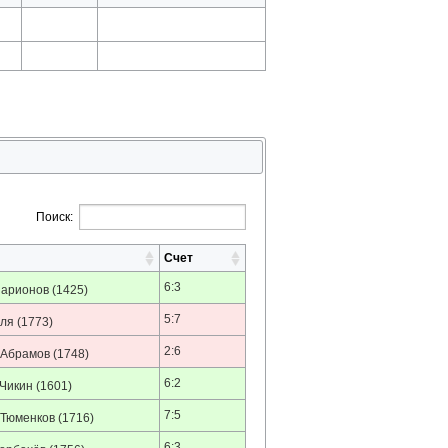
Поиск:
Счет
6:3
Ларионов
(1425)
5:7
рля
(1773)
2:6
 Абрамов
(1748)
6:2
Чикин
(1601)
7:5
 Тюменков
(1716)
6:3