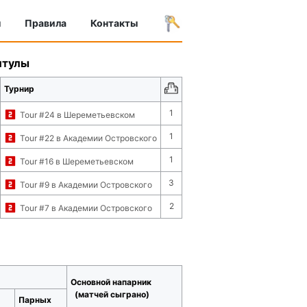
ы
Правила
Контакты
итулы
Турнир
1
Tour #24 в Шереметьевском
1
Tour #22 в Академии Островского
1
Tour #16 в Шереметьевском
3
Tour #9 в Академии Островского
2
Tour #7 в Академии Островского
Основной напарник
(матчей сыграно)
Парных