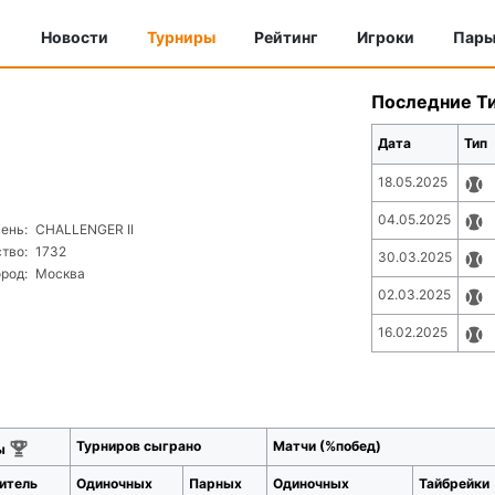
Новости
Турниры
Рейтинг
Игроки
Пар
Последние Т
Дата
Тип
18.05.2025
04.05.2025
ень:
CHALLENGER II
тво:
1732
30.03.2025
ород:
Москва
02.03.2025
16.02.2025
Турниров сыграно
Матчи (%побед)
лы
итель
Одиночных
Парных
Одиночных
Тайбрейки