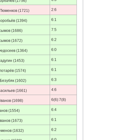
орбачёв
(1756)
2:6
 Тюменков
(1721)
6:1
Воробьёв
(1394)
7:5
сымов
(1686)
6:2
сымов
(1672)
6:0
Федосеев
(1364)
6:1
адугин
(1453)
6:1
лотарёв
(1574)
6:3
Безубяк
(1602)
4:6
асильев
(1661)
6(6):7(8)
Иванов
(1698)
6:4
анов
(1554)
6:1
ванов
(1673)
6:2
еменов
(1632)
6:0