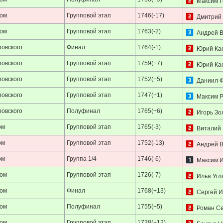
Максим Г
ком
Групповой этап
1746(-17)
Дмитрий
ком
Групповой этап
1763(-2)
Андрей 
ровского
Финал
1764(-1)
Юрий Ка
ровского
Групповой этап
1759(+7)
Юрий Ка
ровского
Групповой этап
1752(+5)
Даниил 
ровского
Групповой этап
1747(+1)
Максим Р
ровского
Полуфинал
1765(+6)
Игорь Зо
ом
Групповой этап
1765(-3)
Виталий 
ом
Групповой этап
1752(-13)
Андрей В
ом
Группа 1/4
1746(-6)
Максим 
ком
Групповой этап
1726(-7)
Илья Угл
ком
Финал
1768(+13)
Сергей И
ком
Полуфинал
1755(+5)
Роман С
ком
Групповой этап
1738(+12)