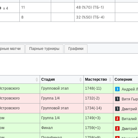
11
48
(
%70
) (ТБ-
1
)
x
4
8
32
(
%50
) (ТБ-
4
)
рные матчи
Парные турниры
Графики
Стадия
Мастерство
Соперник
Островского
Групповой этап
1748(-11)
Андрей 
Островского
Группа 1/4
1732(-2)
Витя Гы
Островского
Групповой этап
1734(-14)
Дмитрий
ком
Группа 1/4
1749(+3)
Виталий 
ком
Финал
1759(+1)
Дмитрий
ком
Полуфинал
1758(+9)