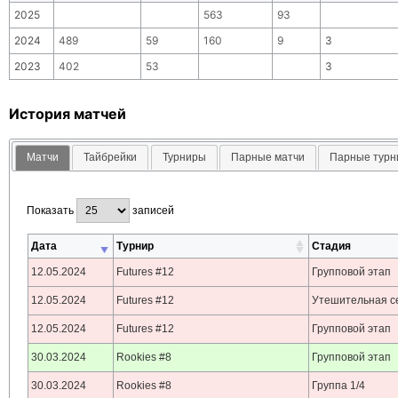
2025
563
93
2024
489
59
160
9
3
2023
402
53
3
История матчей
Матчи
Тайбрейки
Турниры
Парные матчи
Парные тур
Показать
записей
Дата
Турнир
Стадия
12.05.2024
Futures #12
Групповой этап
12.05.2024
Futures #12
Утешительная с
12.05.2024
Futures #12
Групповой этап
30.03.2024
Rookies #8
Групповой этап
30.03.2024
Rookies #8
Группа 1/4