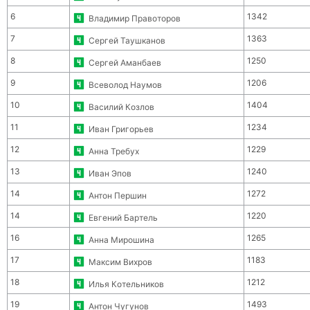
6
1342
Владимир Правоторов
7
1363
Сергей Таушканов
8
1250
Сергей Аманбаев
9
1206
Всеволод Наумов
10
1404
Василий Козлов
11
1234
Иван Григорьев
12
1229
Анна Требух
13
1240
Иван Эпов
14
1272
Антон Першин
14
1220
Евгений Бартель
16
1265
Анна Мирошина
17
1183
Максим Вихров
18
1212
Илья Котельников
19
1493
Антон Чугунов