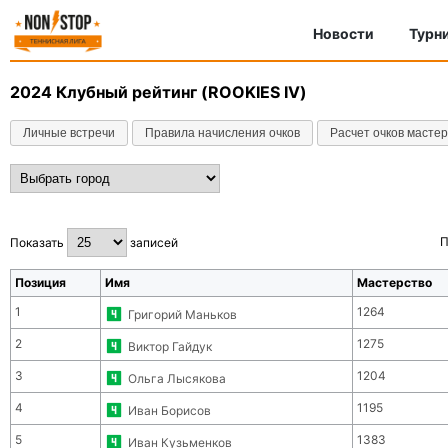
Новости
Турн
2024
Клубный рейтинг (ROOKIES IV)
Личные встречи
Правила начисления очков
Расчет очков масте
П
Показать
записей
Позиция
Имя
Мастерство
1
1264
Григорий Маньков
2
1275
Виктор Гайдук
3
1204
Ольга Лысякова
4
1195
Иван Борисов
5
1383
Иван Кузьменков