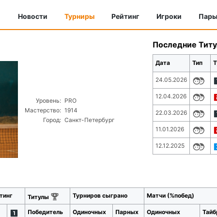
Новости
Турниры
Рейтинг
Игроки
Пар
Последние Тит
Дата
Тип
Т
24.05.2026
12.04.2026
Уровень:
PRO
Мастерство:
1914
22.03.2026
Город:
Санкт-Петербург
11.01.2026
12.12.2025
тинг
Турниров сыграно
Матчи (%побед)
Титулы
Победитель
Одиночных
Парных
Одиночных
Тайб