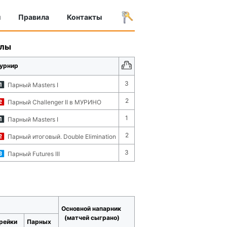
ы
Правила
Контакты
улы
урнир
3
Парный Masters I
2
Парный Challenger II в МУРИНО
1
Парный Masters I
2
Парный итоговый. Double Elimination
3
Парный Futures III
Основной напарник
(матчей сыграно)
рейки
Парных