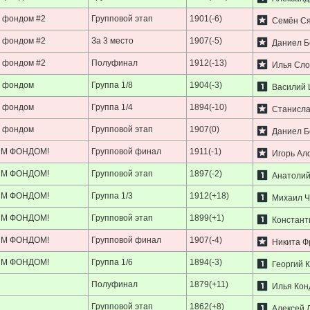
 фондом #2
Групповой этап
1901(-6)
Семён Ся
 фондом #2
За 3 место
1907(-5)
Даниел Б
 фондом #2
Полуфинал
1912(-13)
Илья Сло
м фондом
Группа 1/8
1904(-3)
Василий 
м фондом
Группа 1/4
1894(-10)
Станисла
м фондом
Групповой этап
1907(0)
Даниел Б
ЫМ ФОНДОМ!
Групповой финал
1911(-1)
Игорь Ал
ЫМ ФОНДОМ!
Групповой этап
1897(-2)
Анатолий
ЫМ ФОНДОМ!
Группа 1/3
1912(+18)
Михаил Ч
ЫМ ФОНДОМ!
Групповой этап
1899(+1)
Констант
ЫМ ФОНДОМ!
Групповой финал
1907(-4)
Никита Ф
ЫМ ФОНДОМ!
Группа 1/6
1894(-3)
Георгий 
Полуфинал
1879(+11)
Илья Кон
Групповой этап
1862(+8)
Алексей 