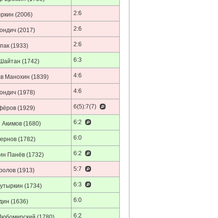
2:6
ркин
(2006)
2:6
ондич
(2017)
2:6
пак
(1933)
6:3
Шайтан
(1742)
4:6
в Манохин
(1839)
4:6
ондич
(1978)
6(5):7(7)
фёров
(1929)
6:2
 Акимов
(1680)
6:0
ернов
(1782)
6:2
ин Панёв
(1732)
5:7
ролов
(1913)
6:3
Кутыркин
(1734)
6:0
дин
(1636)
6:2
Любомирский
(1780)