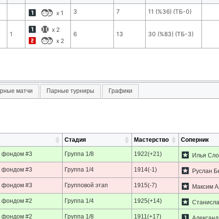
3
7
11
(
%36
) (ТБ-
0
)
x
1
x
2
1
6
13
30
(
%83
) (ТБ-
3
)
x
2
рные матчи
Парные турниры
Графики
Стадия
Мастерство
Соперник
 фондом #3
Группа 1/8
1922(+21)
Илья Сло
 фондом #3
Группа 1/4
1914(-1)
Руслан Б
 фондом #3
Групповой этап
1915(-7)
Максим А
 фондом #2
Группа 1/4
1925(+14)
Станисла
 фондом #2
Группа 1/8
1911(+17)
Александ