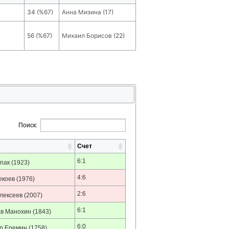
34
(
%67
)
Анна Мизина
(
17
)
56
(
%67
)
Михаил Борисов
(
22
)
Поиск:
Счет
6:1
пак
(1923)
4:6
екоев
(1976)
2:6
лексеев
(2007)
6:1
в Манохин
(1843)
6:0
р Еремин
(1758)