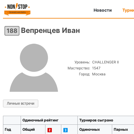
Новости
Турн
Вепренцев Иван
188
Уровень:
CHALLENGER II
Мастерство:
1547
Город:
Москва
Личные встречи
Одиночный рейтинг
Турниров сыграно
Год
Общий
Одиночных
Парных