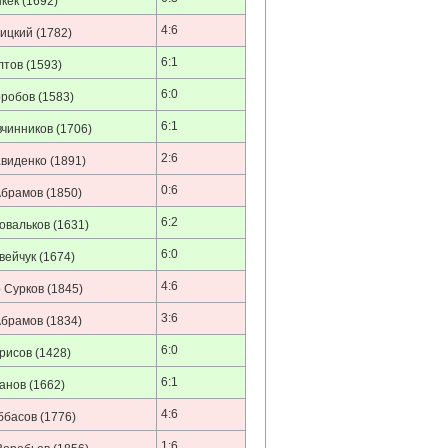
кек
(1692)
4:6
ицкий
(1782)
6:1
лтов
(1593)
6:0
оробов
(1583)
6:1
чинников
(1706)
2:6
виденко
(1891)
0:6
Абрамов
(1850)
6:2
овальков
(1631)
6:0
вейчук
(1674)
4:6
 Сурков
(1845)
3:6
Абрамов
(1834)
6:0
рисов
(1428)
6:1
анов
(1662)
4:6
ббасов
(1776)
1:6