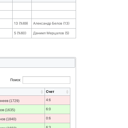
13
(
%69
)
Александр Белов
(
13
)
5
(
%60
)
Даниил Мерцалов
(
5
)
Поиск:
Счет
4:6
инеев
(1729)
6:0
ков
(1635)
0:6
нов
(1840)
6:3