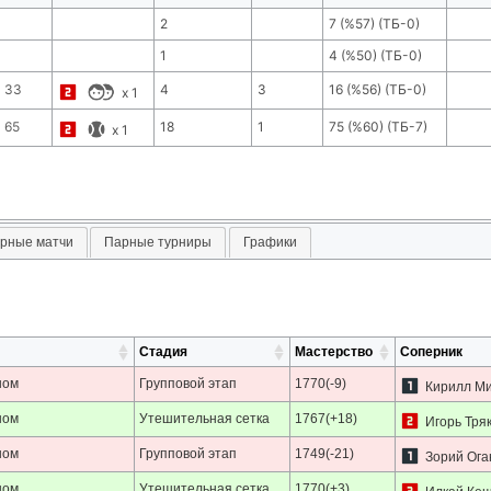
2
7
(
%57
) (ТБ-
0
)
1
4
(
%50
) (ТБ-
0
)
33
4
3
16
(
%56
) (ТБ-
0
)
x
1
65
18
1
75
(
%60
) (ТБ-
7
)
x
1
рные матчи
Парные турниры
Графики
Стадия
Мастерство
Соперник
ном
Групповой этап
1770(-9)
Кирилл М
ном
Утешительная сетка
1767(+18)
Игорь Тря
ном
Групповой этап
1749(-21)
Зорий Ога
ном
Утешительная сетка
1770(+3)