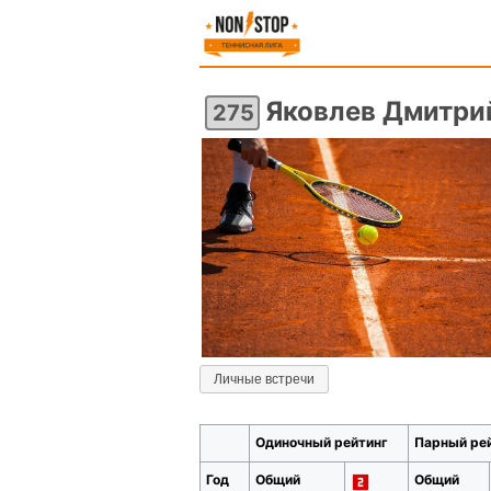
Яковлев Дмитри
275
Личные встречи
Одиночный рейтинг
Парный ре
Год
Общий
Общий