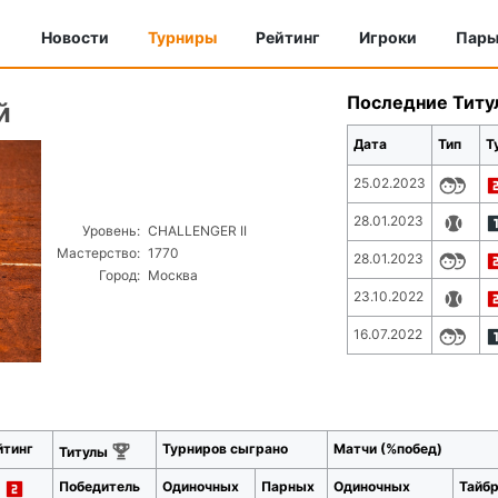
Новости
Турниры
Рейтинг
Игроки
Пар
Последние Титу
й
Дата
Тип
Т
25.02.2023
28.01.2023
Уровень:
CHALLENGER II
Мастерство:
1770
28.01.2023
Город:
Москва
23.10.2022
16.07.2022
йтинг
Турниров сыграно
Матчи (%побед)
Титулы
Победитель
Одиночных
Парных
Одиночных
Тайб