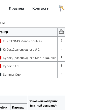
ы
Правила
Контакты
лы
урнир
2
FLY TENNIS Men`s Doubles
2
Кубок Долгопрудного # 2
1
Кубок Долгопрудного Men`s Doubles
3
Кубок ЛТЛ
3
Summer Cup
Основной напарник
(матчей сыграно)
рейки
Парных