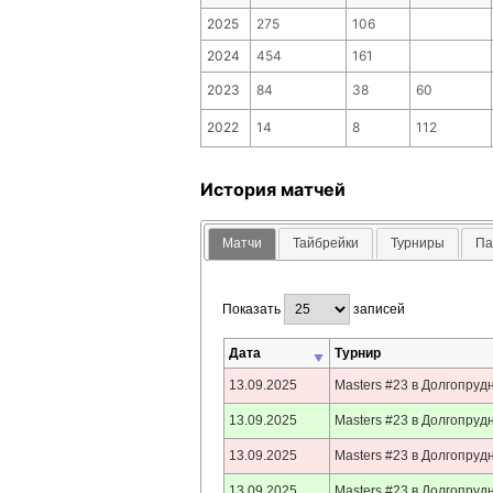
2025
275
106
2024
454
161
2023
84
38
60
2022
14
8
112
История матчей
Матчи
Тайбрейки
Турниры
Па
Показать
записей
Дата
Турнир
13.09.2025
Masters #23 в Долгопруд
13.09.2025
Masters #23 в Долгопруд
13.09.2025
Masters #23 в Долгопруд
13.09.2025
Masters #23 в Долгопруд