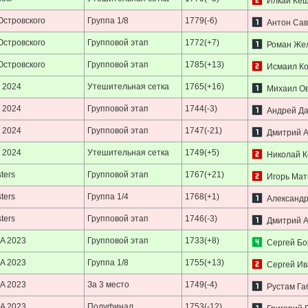
Илкай Кеш
Островского
Группа 1/8
1779(-6)
Антон Сав
Островского
Групповой этап
1772(+7)
Роман Же
Островского
Групповой этап
1785(+13)
Исмаил К
 2024
Утешительная сетка
1765(+16)
Михаил Ов
 2024
Групповой этап
1744(-3)
Андрей Да
 2024
Групповой этап
1747(-21)
Дмитрий 
 2024
Утешительная сетка
1749(+5)
Николай К
ters
Групповой этап
1767(+21)
Игорь Мат
ters
Группа 1/4
1768(+1)
Александр
ters
Групповой этап
1746(-3)
Дмитрий 
A 2023
Групповой этап
1733(+8)
Сергей Бо
A 2023
Группа 1/8
1755(+13)
Сергей Ив
A 2023
За 3 место
1749(-4)
Рустам Га
A 2023
Полуфинал
1753(-12)